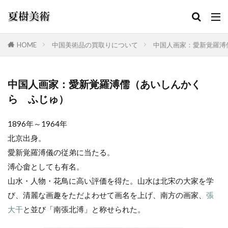
HOME
中国美術品の買取りについて
中国人画家：愛新覚羅溥
カテゴリー
中国人画家：愛新覚羅溥儒（あいしんかく
ら ふじゅ）
検索
1896年～1964年
北京出身。
愛新覚羅溥儀の従弟に当たる。
溥心畬としても有名。
山水・人物・花鳥に高い評価を得た。山水は北宋の大家を学
び、清麗な画趣をただよわせて画名を上げ、南方の画家、
張
大干
と並び「南張北溥」と称せられた。