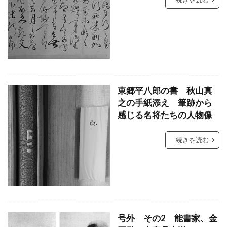
東郷平八郎の書 秋山真
之の手紙添え 筆跡から
感じる名将たちの人物像
続きを読む
号外 その2 能書家、金