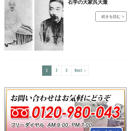
石学の大家呉大澂
続きを読む
1
2
3
Next