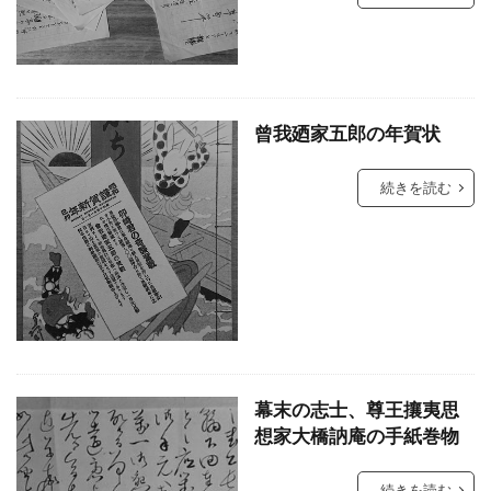
曾我廼家五郎の年賀状
続きを読む
幕末の志士、尊王攘夷思
想家大橋訥庵の手紙巻物
続きを読む