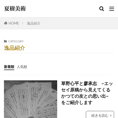
HOME
逸品紹介
カテゴリー
CATEGORY
逸品紹介
検索
新着順
人気順
草野心平と廖承志 ~エッ
セイ原稿から見えてくる
かつての友との思い出~
をご紹介します
続きを読む