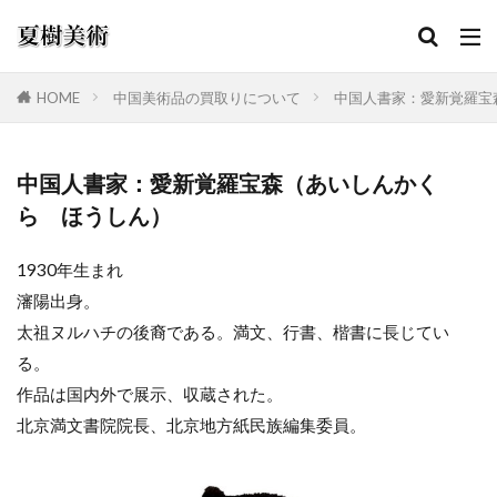
HOME
中国美術品の買取りについて
中国人書家：愛新覚羅宝
カテゴリー
中国人書家：愛新覚羅宝森（あいしんかく
ら ほうしん）
検索
1930年生まれ
瀋陽出身。
太祖ヌルハチの後裔である。満文、行書、楷書に長じてい
る。
作品は国内外で展示、収蔵された。
北京満文書院院長、北京地方紙民族編集委員。