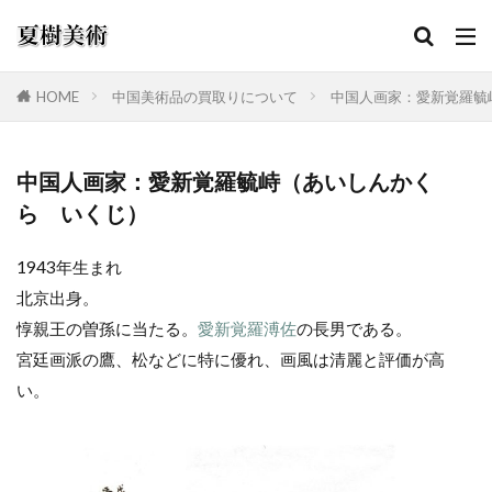
HOME
中国美術品の買取りについて
中国人画家：愛新覚羅毓
カテゴリー
中国人画家：愛新覚羅毓峙（あいしんかく
ら いくじ）
検索
1943年生まれ
北京出身。
惇親王の曽孫に当たる。
愛新覚羅溥佐
の長男である。
宮廷画派の鷹、松などに特に優れ、画風は清麗と評価が高
い。