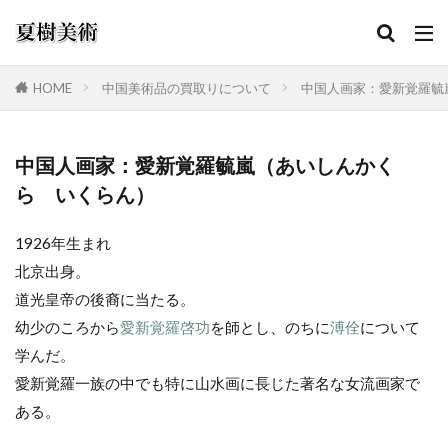
HOME
中国美術品の買取りについて
中国人画家：愛新覚羅毓
カテゴリー
中国人画家：愛新覚羅毓嵐（あいしんかく
ら いくらん）
検索
1926年生まれ
北京出身。
道光皇帝の後裔に当たる。
幼少のころから
愛新覚羅啓功
を師とし、のちに
溥佺
について
学んだ。
愛新覚羅一族の中でも特に山水画に長じた著名な女流画家で
ある。