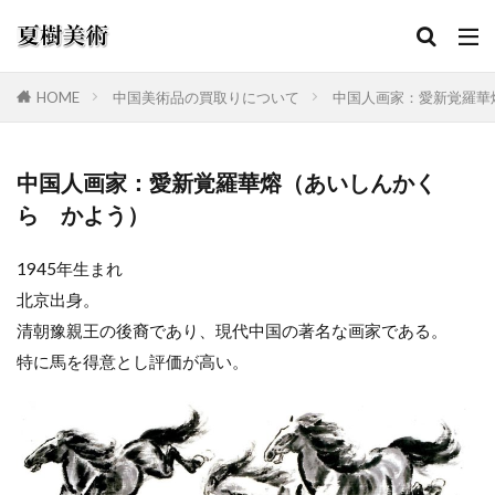
HOME
中国美術品の買取りについて
中国人画家：愛新覚羅華
カテゴリー
中国人画家：愛新覚羅華熔（あいしんかく
ら かよう）
検索
1945年生まれ
北京出身。
清朝豫親王の後裔であり、現代中国の著名な画家である。
特に馬を得意とし評価が高い。