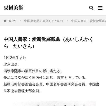
HOME
中国美術品の買取りについて
中国人書家：愛新覚羅戴
カテゴリー
中国人書家：愛新覚羅戴鑫（あいしんかく
ら たいきん）
検索
1912年生まれ
北京出身。
清朝康熙帝の第五代目の孫に当たる。
作品は造詣が深く国内外に出店、賞賛を博している。
新疆老幹部書画協会会員、中国老年書画研究会会員、中国書
法家協会新疆支部会員。