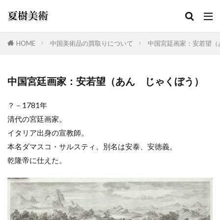
HOME
中国美術品の買取りについて
中国宮廷画家：安若望（
カテゴリー
中国宮廷画家：安若望（あん じゃくぼう）
？－1781年
検索
清代の宮廷画家。
イタリア出身の宣教師。
本名ダマスコ・サルスティ。別名は安泰、安徳義。
乾隆帝に仕えた。