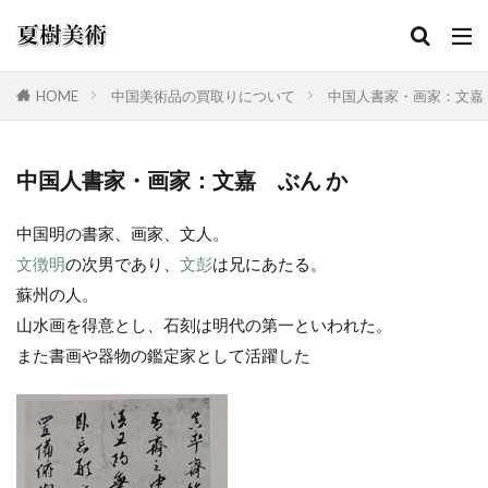
HOME
中国美術品の買取りについて
中国人書家・画家：文嘉
カテゴリー
中国人書家・画家：文嘉 ぶん か
中国明の書家、画家、文人。
検索
文徴明
の次男であり、
文彭
は兄にあたる。
蘇州の人。
山水画を得意とし、石刻は明代の第一といわれた。
また書画や器物の鑑定家として活躍した