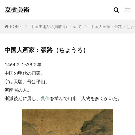
HOME
中国美術品の買取りについて
中国人画家：張路（ちょ
カテゴリー
中国人画家：張路（ちょうろ）
1464？‐1538？年
検索
中国の明代の画家。
字は天馳、号は平山。
河南省の人。
浙派後期に属し、
呉偉
を学んで山水、人物を多くかいた。