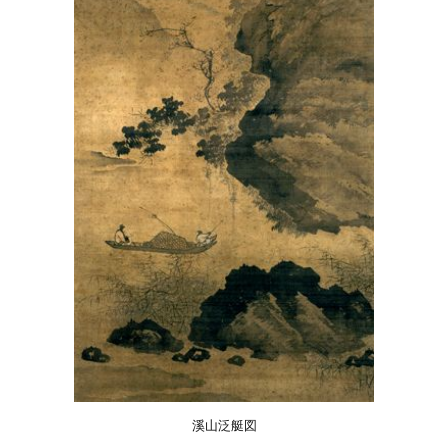
溪山泛艇図