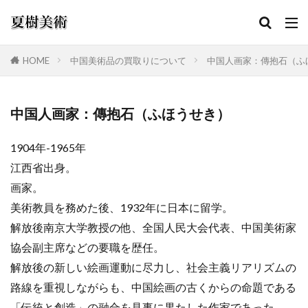
HOME
中国美術品の買取りについて
中国人画家：傳抱石（ふ
カテゴリー
中国人画家：傳抱石（ふほうせき）
1904年-1965年
検索
江西省出身。
画家。
美術教員を務めた後、1932年に日本に留学。
解放後南京大学教授の他、全国人民大会代表、中国美術家
協会副主席などの要職を歴任。
解放後の新しい絵画運動に尽力し、社会主義リアリズムの
路線を重視しながらも、中国絵画の古くからの命題である
「伝統と創造」の融合を見事に果たした作家であった。