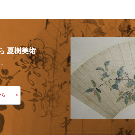
ら 夏樹美術
す。
から