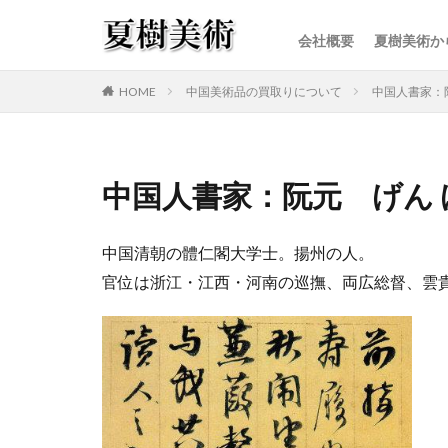
会社概要
夏樹美術か
カテゴリー
HOME
中国美術品の買取りについて
中国人書家：
中国人書家：阮元 げん 
中国清朝の體仁閣大学士。揚州の人。
官位は浙江・江西・河南の巡撫、両広総督、雲