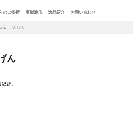
らのご挨拶
夏樹通信
逸品紹介
お問い合わせ
阮元 げん げん
げん
検索
貴総督。