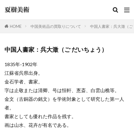
HOME
中国美術品の買取りについて
中国人書家：呉大澂（ご
カテゴリー
中国人書家：呉大澂（ご だいちょう）
1835年-1902年
検索
江蘇省呉県出身。
金石学者、書家。
字は止敬または清卿、号は恒軒、愙斎、白雲山樵等。
金文（古銅器の銘文）を学術対象として研究した第一人
者。
書家としても優れた作品を残す。
画は山水、花卉が有名である。