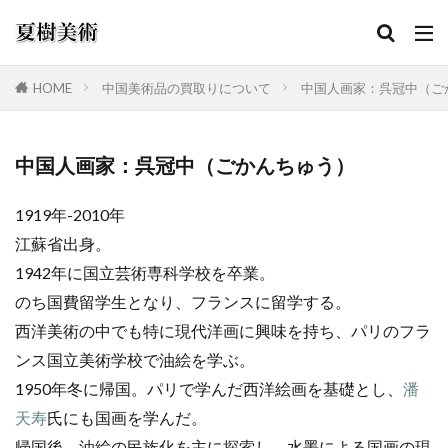
HOME
中国美術品の買取りについて
中国人画家：呉冠中（ご
カテゴリー
中国人画家：呉冠中（ごかんちゅう）
1919年-2010年
検索
江蘇省出身。
1942年に国立芸術専科学校を卒業。
のち国費留学生となり、フランスに留学する。
西洋美術の中でも特に現代洋画に興味を持ち、パリのフラ
ンス国立美術学校で油絵を学ぶ。
1950年冬に帰国。パリで学んだ西洋絵画を基礎とし、
潘
天寿
氏にも国画を学んだ。
帰国後、油絵の民族化を主に探索し、水墨による国画の現