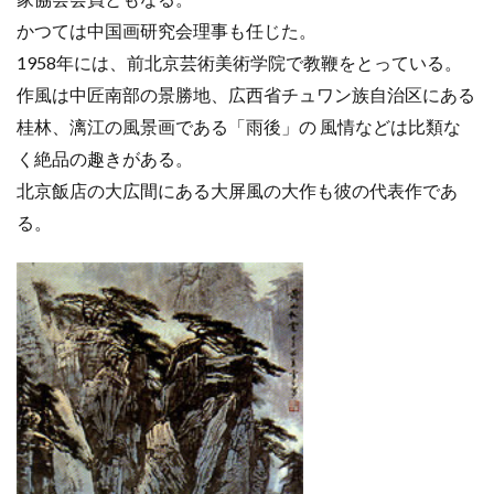
かつては中国画研究会理事も任じた。
1958年には、前北京芸術美術学院で教鞭をとっている。
作風は中匠南部の景勝地、広西省チュワン族自治区にある
桂林、漓江の風景画である「雨後」の 風情などは比類な
く絶品の趣きがある。
北京飯店の大広間にある大屏風の大作も彼の代表作であ
る。