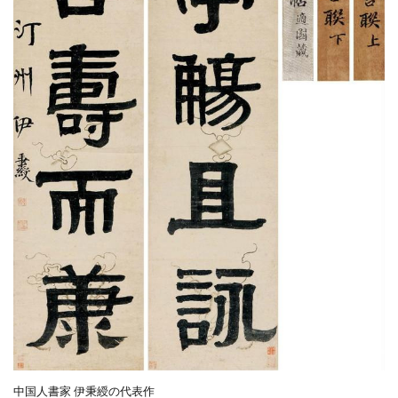
中国人書家 伊秉綬の代表作