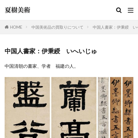
HOME
中国美術品の買取りについて
中国人書家：伊秉綬 い
カテゴリー
中国人書家：伊秉綬 いへいじゅ
中国清朝の書家、学者 福建の人。
検索