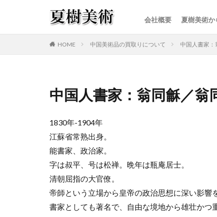
会社概要
夏樹美術か
カテゴリー
HOME
中国美術品の買取りについて
中国人書家：
中国人書家：翁同龢／翁
1830年-1904年
江蘇省常熟出身。
能書家、政治家。
字は叔平、号は松禅。晩年は瓶庵居士。
清朝屈指の大官僚。
帝師という立場から皇帝の政治思想に深い影響
書家としても著名で、自由な境地から雄壮かつ