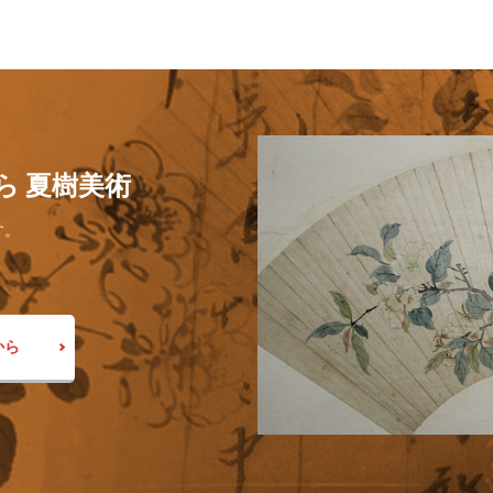
ら 夏樹美術
す。
から