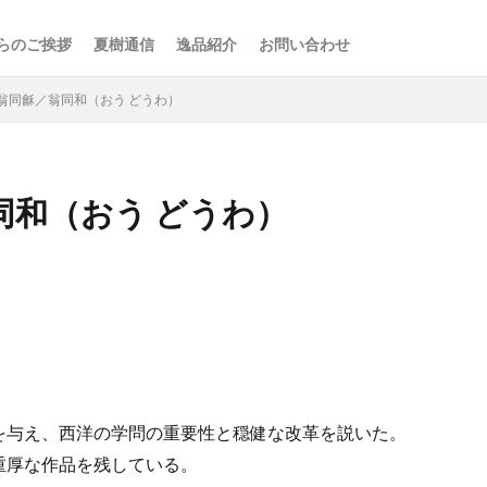
らのご挨拶
夏樹通信
逸品紹介
お問い合わせ
翁同龢／翁同和（おう どうわ）
同和（おう どうわ）
検索
を与え、西洋の学問の重要性と穏健な改革を説いた。
重厚な作品を残している。