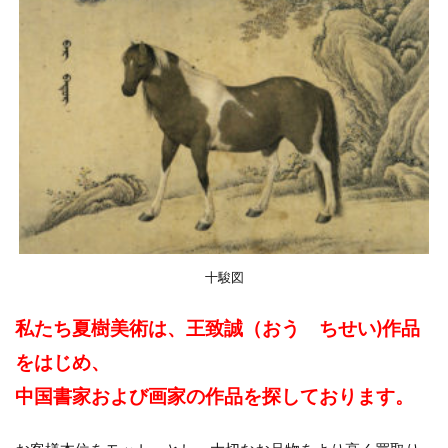
十駿図
私たち夏樹美術は、王致誠（おう ちせい)作品
をはじめ、
中国書家および画家の作品を探しております。