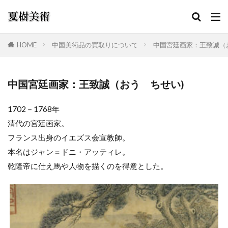
HOME
中国美術品の買取りについて
中国宮廷画家：王致誠（
カテゴリー
中国宮廷画家：王致誠（おう ちせい)
1702－1768年
検索
清代の宮廷画家。
フランス出身のイエズス会宣教師。
本名はジャン＝ドニ・アッティレ。
乾隆帝に仕え馬や人物を描くのを得意とした。