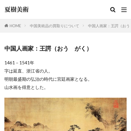
HOME
中国美術品の買取りについて
中国人画家：王諤（おう
カテゴリー
中国人画家：王諤（おう がく）
1461－1541年
検索
字は延直、浙江省の人。
明朝最盛期の弘治の時代に宮廷画家となる。
山水画を得意とした。