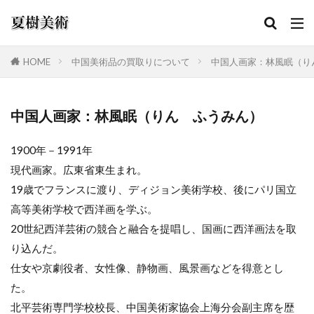
HOME
中国美術品の買取りについて
中国人画家：林風眠（り
カテゴリー
中国人画家：林風眠（りん ふうみん）
1900年－1991年
検索
現代画家。広東省東生まれ。
19歳でフランスに渡り、ディジョン美術学校、後にパリ国立
高等美術学校で西洋画を学ぶ。
20世紀西洋芸術の競合と融合を提唱し、国画に西洋画法を取
り込んだ。
仕女や京劇役者、女性像、静物画、風景画などを得意とし
た。
北平芸術専門学校校長、中国美術家協会上海分会副主席を歴