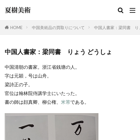
HOME
中国美術品の買取りについて
中国人書家：梁同書 り
カテゴリー
中国人書家：梁同書 りょう どうしょ
中国清朝の書家。浙江省銭塘の人。
検索
字は元穎，号は山舟。
梁詩正の子。
官位は翰林院侍講学士にいたった。
書の師は顔真卿、柳公権、
米芾
である。