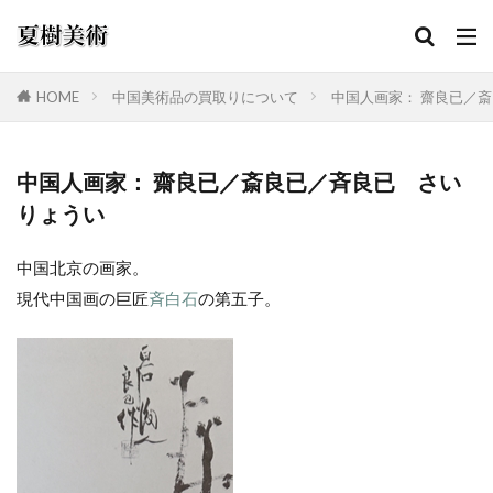
HOME
中国美術品の買取りについて
中国人画家： 齋良已／斎
カテゴリー
中国人画家： 齋良已／斎良已／斉良已 さい
りょうい
検索
中国北京の画家。
現代中国画の巨匠
斉白石
の第五子。