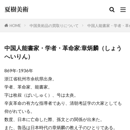
HOME
中国美術品の買取りについて
中国人能書家・学者・革
カテゴリー
中国人能書家・学者・革命家:章炳麟（しょう
へいりん）
検索
869年-1936年
浙江省杭州市余杭県出身。
学者、革命家、能書家。
字は枚叔（ばいしゅく）、号は太炎。
辛亥革命の有力な指導者であり、清朝考証学の大家としても
仰がれている。
数度、日本に亡命した際、孫文との関係が出来た。
また、魯迅は日本時代の章炳麟の教え子のひとりである。