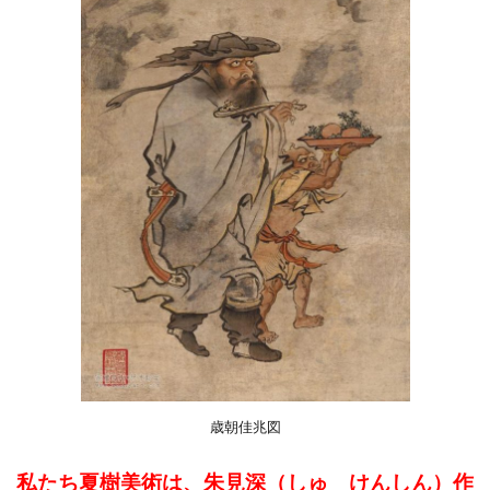
歳朝佳兆図
私たち夏樹美術は、朱見深（しゅ けんしん）作