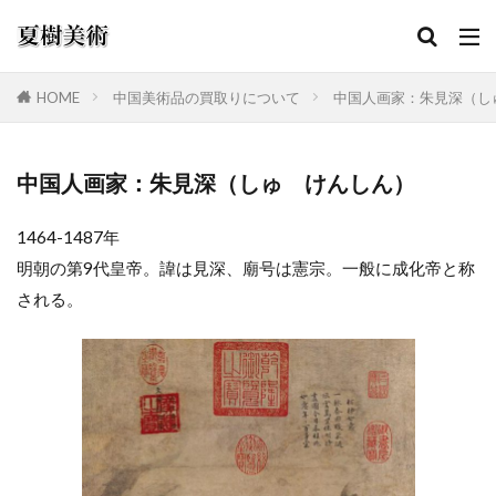
HOME
中国美術品の買取りについて
中国人画家：朱見深（し
カテゴリー
中国人画家：朱見深（しゅ けんしん）
1464-1487年
検索
明朝の第9代皇帝。諱は見深、廟号は憲宗。一般に成化帝と称
される。