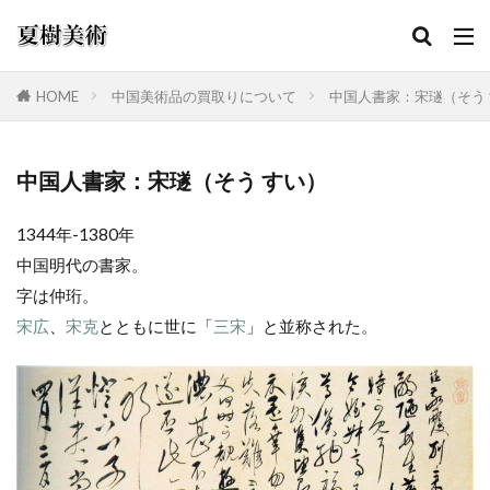
HOME
中国美術品の買取りについて
中国人書家：宋璲（そう
カテゴリー
中国人書家：宋璲（そう すい）
1344年-1380年
検索
中国明代の書家。
字は仲珩。
宋広
、
宋克
とともに世に「
三宋
」と並称された。