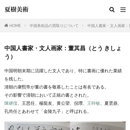
HOME
中国美術品の買取りについて
中国人書家・文人画家：
カテゴリー
中国人書家・文人画家：董其昌（とう きしょ
う）
検索
中国明朝末期に活躍した文人であり、特に書画に優れた業績
を残した。
清朝の康煕帝が董の書を敬慕したことは有名である。
その影響で清朝において正統の書とされた。
陳継儒
、王思任、楊龍友、黄公望、倪瓚、
王時敏
、夏雲鼎、
孔尚任とあわせて「金陵九子」と呼ばれる。