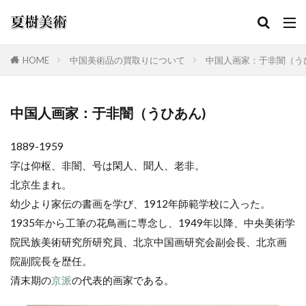
HOME
中国美術品の買取りについて
中国人画家：于非闇（う
カテゴリー
中国人画家：于非闇（うひあん)
1889-1959
検索
字は仰枢、非闇、号は閑人、聞人、老非。
北京生まれ。
幼少より家伝の書画を学び、1912年師範学校に入った。
1935年から工筆の花鳥画に専念し、1949年以降、中央美術学
院民族美術研究所研究員、北京中国画研究会副会長、北京画
院副院長を歴任。
清末期の
京派
の代表的画家である。