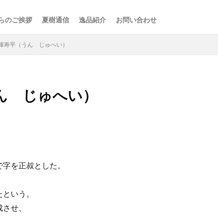
らのご挨拶
夏樹通信
逸品紹介
お問い合わせ
惲寿平（うん じゅへい）
ん じゅへい）
検索
で字を正叔とした。
たという。
成させ、