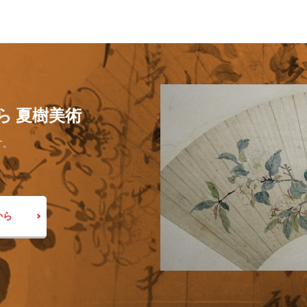
ら 夏樹美術
す。
から