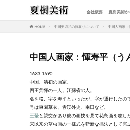
会社概要
夏樹美術か
カテゴリー
HOME
中国美術品の買取りについて
中国人画家：
中国人画家：惲寿平（う
1633-1690
中国、清初の画家。
四王呉惲の一人。江蘇省の人。
名を格、字を寿平といったが、字が通行したの
号は東園草衣、雲渓外史、南田など。
王翬
と親交があり彼の画技を見て花鳥画を志し
宋以来の草虫画の一様式を斬新な描法として完