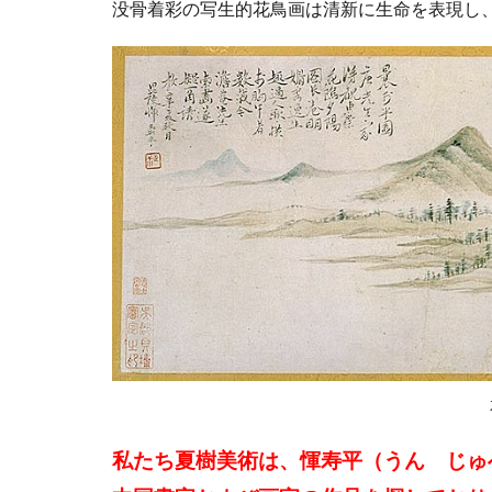
没骨着彩の写生的花鳥画は清新に生命を表現し
私たち夏樹美術は、惲寿平（うん じゅ