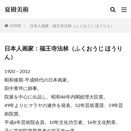
HOME
日本人画家：福王寺法林（ふくおうじ ほうりん）
カテゴリー
日本人画家：福王寺法林（ふくおうじ ほうり
ん）
検索
1920－2012
昭和後期-平成時代の日本画家。
田中青坪に師事。
院展を中心に出品し、昭和46年内閣総理大臣賞。
49年よりヒマラヤの連作を発表。52年芸術選奨、59年芸
術院賞。
平成6年芸術院会員。10年文化功労者。16年文化勲章。
子に芸術院賞受賞者の福王寺一彦。