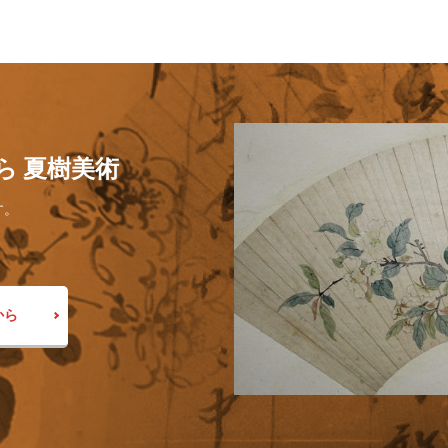
ら 夏樹美術
す。
から