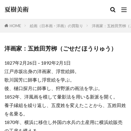
HOME
絵画（日本画・洋画）の買取り
洋画家：五姓田芳栁（
カテゴリー
洋画家：五姓田芳栁（ごせだ ほうりゅう）
1827年2月26日 – 1892年2月1日
検索
江戸赤坂出身の洋画家、浮世絵師。
歌川国芳に師事し浮世絵を学ぶ。
後、樋口探月に師事し、狩野派の画法を学ぶ。
1852年、洋風画を模して暈影法を用いる新派を開く。
養子縁組を繰り返し、五度姓を変えたことから、五姓田姓
を名乗る。
1870年、横浜に移住し外国の水兵の土産用に横浜絵販売
の工房を構える。