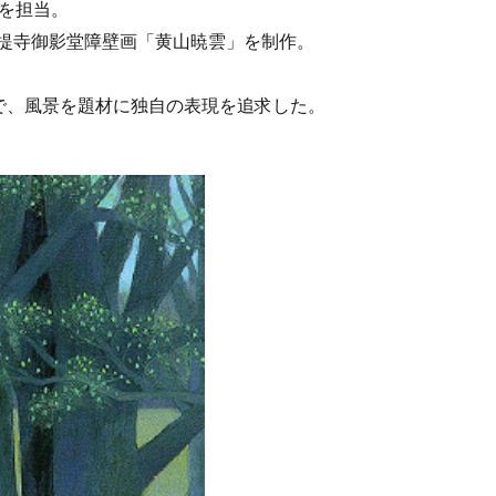
画を担当。
招提寺御影堂障壁画「黄山暁雲」を制作。
で、風景を題材に独自の表現を追求した。