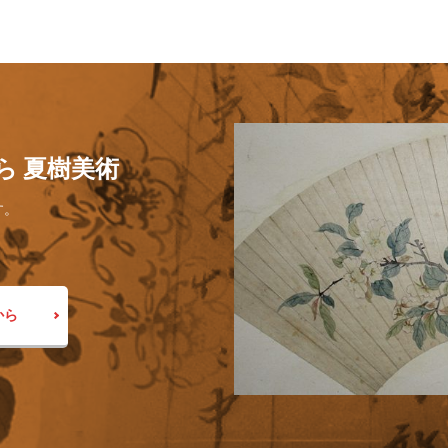
ら 夏樹美術
す。
から