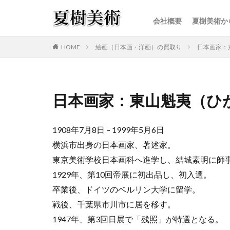
会社概要
夏樹美術か
カテゴリー
HOME
絵画（日本画・洋画）の買取り
日本画家：
日本画家：東山魁夷（ひ
1908年7月8日 – 1999年5月6日
横浜市出身の日本画家、著述家。
東京美術学校日本画科へ進学し、結城素明に師
1929年、第10回帝展に初出品し、初入選。
卒業後、ドイツのベルリン大学に留学。
戦後、千葉県市川市に居を移す。
1947年、第3回日展で「残照」が特選となる。