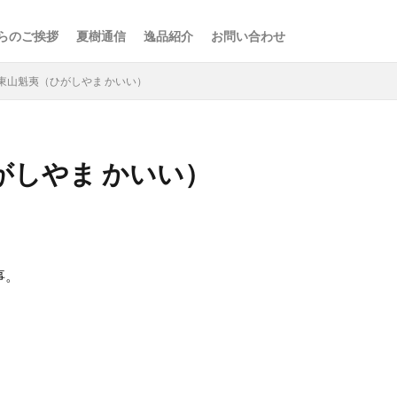
らのご挨拶
夏樹通信
逸品紹介
お問い合わせ
東山魁夷（ひがしやま かいい）
がしやま かいい）
検索
事。