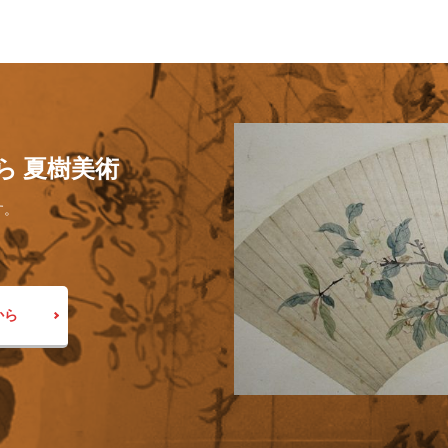
ら 夏樹美術
す。
から