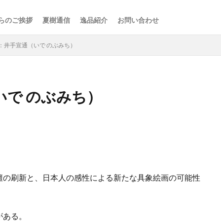
らのご挨拶
夏樹通信
逸品紹介
お問い合わせ
：井手宣通（いで のぶみち）
いで のぶみち）
検索
。
壇の刷新と、日本人の感性による新たな具象絵画の可能性
がある。