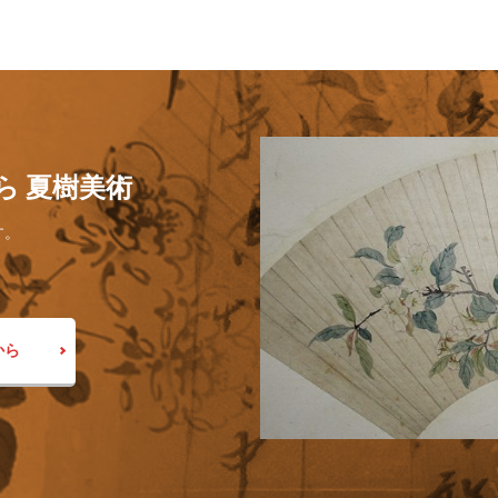
ら 夏樹美術
す。
から