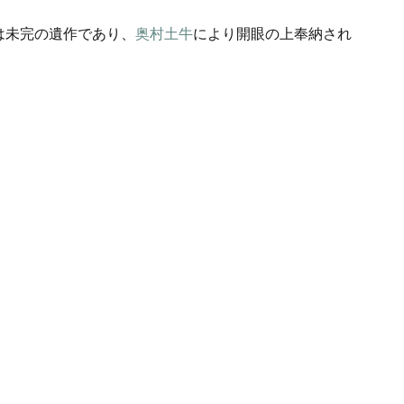
は未完の遺作であり、
奥村土牛
により開眼の上奉納され