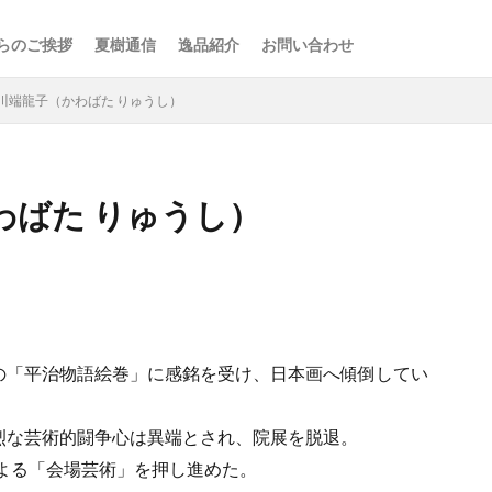
らのご挨拶
夏樹通信
逸品紹介
お問い合わせ
川端龍子（かわばた りゅうし）
わばた りゅうし）
検索
の「平治物語絵巻」に感銘を受け、日本画へ傾倒してい
烈な芸術的闘争心は異端とされ、院展を脱退。
による「会場芸術」を押し進めた。