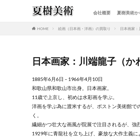
会社概要
夏樹美術か
カテゴリー
HOME
絵画（日本画・洋画）の買取り
日本画家：
日本画家：川端龍子（か
1885年6月6日 – 1966年4月10日
和歌山県和歌山市出身。日本画家。
11歳で上京し、初めは水彩画を学ぶ。
洋画を学ぶ為に渡米するが、ボストン美術館で
く。
繊細かつ壮大な画風が院展で注目されるが、強
1929年に青龍社を立ち上げ、豪放な大作主義