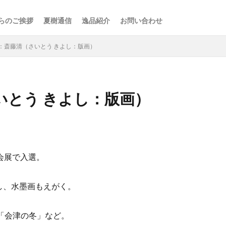
らのご挨拶
夏樹通信
逸品紹介
お問い合わせ
：斎藤清（さいとう きよし：版画）
いとう きよし：版画）
検索
会展で入選。
し、水墨画もえがく。
作「会津の冬」など。