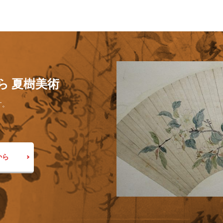
ら 夏樹美術
す。
から