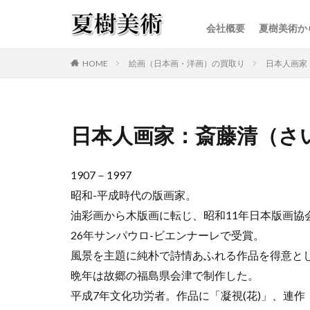
会社概要
夏樹美術か
カテゴリー
HOME
絵画（日本画・洋画）の買取り
日本人画家
日本人画家：斎藤清（さ
1907－1997
昭和-平成時代の版画家。
油彩画から木版画に転じ、昭和11年日本版画協
26年サンパウロ-ビエンナーレで受賞。
風景を主題に純朴で詩情あふれる作品を得意と
晩年は故郷の福島県会津で制作した。
平成7年文化功労者。作品に「凝視(花)」、連