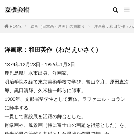
HOME
絵画（日本画・洋画）の買取り
洋画家：和田英作（わ
カテゴリー
洋画家：和田英作（わだ えいさく）
1874年12月23日 – 1959年1月3日
検索
鹿児島県垂水市出身。洋画家。
明治学院を経て東京美術学校で学び、曾山幸彦、原田直次
郎、黒田清輝、久米桂一郎らに師事。
1900年、文部省留学生として渡仏。ラファエル・コラン
に師事する。
一貫して官設展を活躍の舞台とした。
肖像画や、風景画（特に富士山の画題を得意とした）を、
外光派風の筆致を基礎とした温雅な作風で描いた。