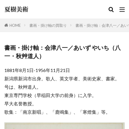
HOME
書画・掛け軸の買取り
書画・掛け軸：会津八一／あい
カテゴリー
書画・掛け軸：会津八一／あいず やいち（八
一・秋艸道人）
検索
1881年8月1日-1956年11月21日
新潟県新潟市出身。歌人、英文学者、美術史家、書家。
号は、秋艸道人。
東京専門学校（早稲田大学の前身）に入学。
早大名誉教授。
歌集：「南京新唱」、「鹿鳴集」、「寒燈集」等。