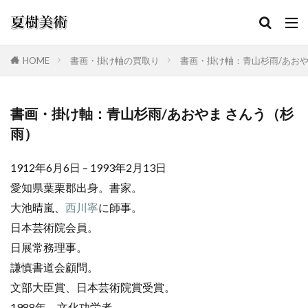
HOME
書画・掛け軸の買取り
書画・掛け軸：青山杉雨/あおや
カテゴリー
書画・掛け軸：青山杉雨/あおやま さんう（杉
雨）
検索
1912年6月6日 – 1993年2月13日
愛知県葉栗郡出身。書家。
大池晴嵐、
西川寧
に師事。
日本芸術院会員。
日展常務理事。
謙慎書道会顧問。
文部大臣賞、日本芸術院賞受賞。
1988年、文化功労者。