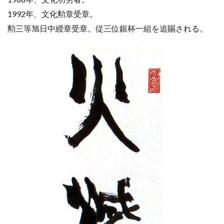
1992年、文化勲章受章。
勲三等旭日中綬章受章。従三位銀杯一組を追賜される。