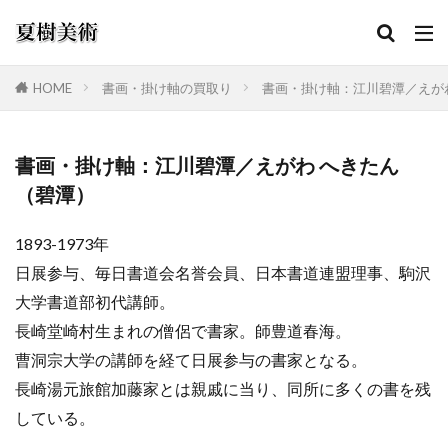
HOME
書画・掛け軸の買取り
書画・掛け軸：江川碧潭／えが
カテゴリー
書画・掛け軸：江川碧潭／えがわ へきたん
（碧潭）
検索
1893-1973年
日展参与、毎日書道会名誉会員、日本書道連盟理事、駒沢
大学書道部初代講師。
長崎堂崎村生まれの僧侶で書家。師豊道春海。
曹洞宗大学の講師を経て日展参与の書家となる。
長崎湯元旅館加藤家とは親戚に当り、同所に多くの書を残
している。