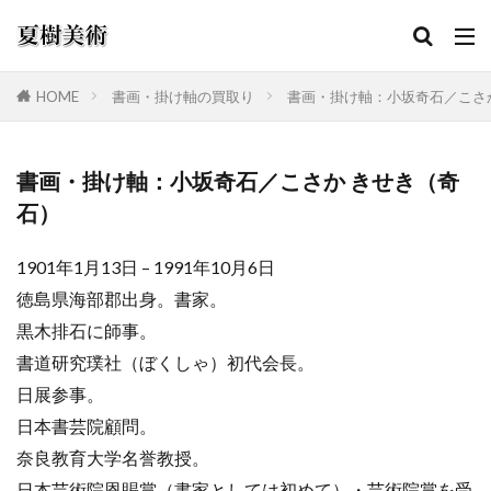
HOME
書画・掛け軸の買取り
書画・掛け軸：小坂奇石／こさ
カテゴリー
書画・掛け軸：小坂奇石／こさか きせき（奇
石）
検索
1901年1月13日 – 1991年10月6日
徳島県海部郡出身。書家。
黒木排石に師事。
書道研究璞社（ぼくしゃ）初代会長。
日展参事。
日本書芸院顧問。
奈良教育大学名誉教授。
日本芸術院恩賜賞（書家としては初めて）・芸術院賞を受