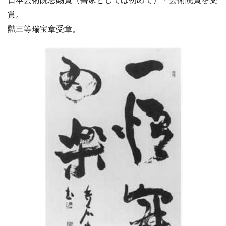
賞。
勲三等瑞宝章受章。