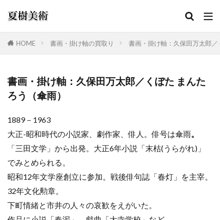
HOME
書画・掛け軸の買取り
書画・掛け軸：久保田万太郎／
カテゴリー
書画・掛け軸：久保田万太郎／くぼた まんた
ろう（傘雨）
検索
1889－1963
大正-昭和時代の小説家、劇作家、俳人。俳号は傘雨
。
「三田文学」から出発。大正6年小説「末枯(うらがれ)」
でみとめられる。
昭和12年文学座創立に参加。戦後俳句誌「春灯」を主宰。
32年文化勲章。
下町情緒と市井の人々の哀歓をえがいた。
作品に小説「春泥」、戯曲「大寺学校」など。