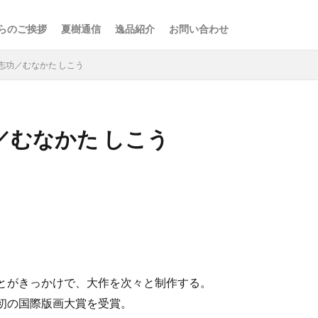
らのご挨拶
夏樹通信
逸品紹介
お問い合わせ
志功／むなかた しこう
／むなかた しこう
検索
。
ことがきっかけで、大作を次々と制作する。
人初の国際版画大賞を受賞。