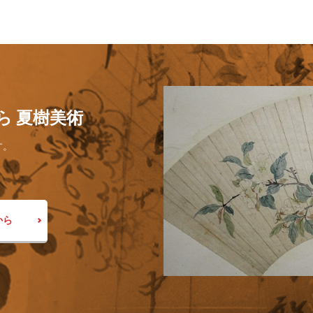
ら 夏樹美術
す。
から