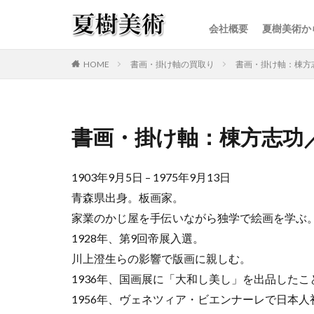
会社概要
夏樹美術か
カテゴリー
HOME
書画・掛け軸の買取り
書画・掛け軸：棟方
書画・掛け軸：棟方志功
1903年9月5日 – 1975年9月13日
青森県出身。板画家。
家業のかじ屋を手伝いながら独学で絵画を学ぶ
1928年、第9回帝展入選。
川上澄生らの影響で版画に親しむ。
1936年、国画展に「大和し美し」を出品した
1956年、ヴェネツィア・ビエンナーレで日本