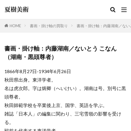
HOME
書画・掛け軸の買取り
書画・掛け軸：内藤湖南／ない
カテゴリー
書画・掛け軸：内藤湖南／ないとう こなん
（湖南・黒頭尊者）
検索
1866年8月27日-1934年6月26日
秋田県出身。東洋学者。
名は虎次郎。字は炳卿（へいけい）。湖南は号。別号に黒
頭尊者。
秋田師範学校を卒業後上京、国学、英語を学ぶ。
雑誌「日本人」の編集に関わり、三宅雪嶺の影響を受け
る。
戦前を代表する東洋学者。