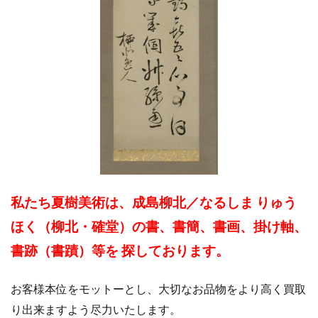
私たち夏樹美術は、成島柳北／なるしま りゅう
ほく（柳北・確堂）の書、書簡、書画、掛け軸、
書跡（書蹟）等を 探しております。
お客様本位をモットーとし、大切なお品物をより高く買取
り出来ますよう尽力いたします。