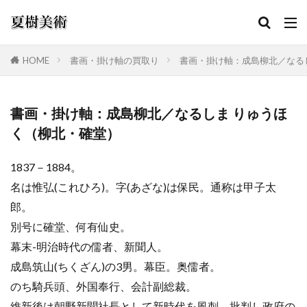
HOME
書画・掛け軸の買取り
書画・掛け軸：成島柳北／なる
カテゴリー
書画・掛け軸：成島柳北／なるしま りゅうほ
く（柳北・確堂）
検索
1837－1884。
名は惟弘(これひろ)。字(あざな)は保民。通称は甲子太
郎。
別号に確堂、何有仙史。
幕末-明治時代の儒者、新聞人。
成島筑山(ちくざん)の3男。幕臣。奥儒者。
のち騎兵頭、外国奉行、会計副総裁。
維新後は朝野新聞社長として新時代を風刺、批判し政府の