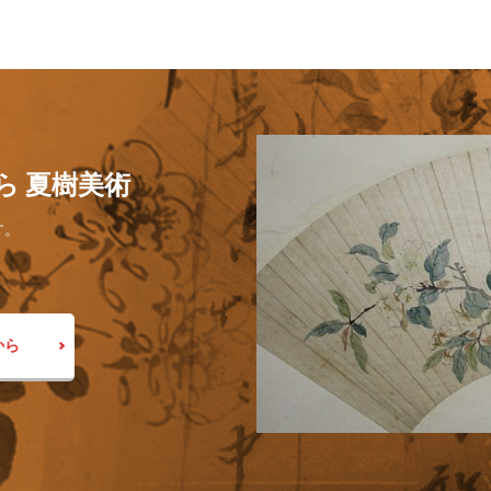
ら 夏樹美術
す。
から