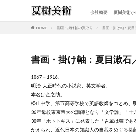
会社概要
夏樹美術か
カテゴリー
HOME
書画・掛け軸の買取り
書画・掛け軸：夏目
書画・掛け軸：夏目漱石
1867－1916。
明治-大正時代の小説家、英文学者。
本名は金之助。
松山中学、第五高等学校で英語教師をつとめ、明
36年母校東京帝大の講師となり「文学論」「十
38年「ホトトギス」に発表した「吾輩は猫であ
かえられ、近代日本の知識人の自我をめぐる葛