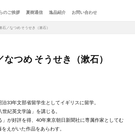
らのご挨拶
夏樹通信
逸品紹介
お問い合わせ
漱石／なつめ そうせき（漱石）
／なつめ そうせき（漱石）
検索
治33年文部省留学生としてイギリスに留学。
八世紀英文学論」を講じる。
る」が好評を得、40年東京朝日新聞社に専属作家としてむ
藤をえがいた作品をあらわす。