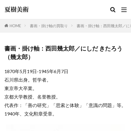
HOME
書画・掛け軸の買取り
書画・掛け軸：西田幾太郎／に
カテゴリー
書画・掛け軸：西田幾太郎／にしだ きたろう
（幾太郎）
検索
1870年5月19日-1945年6月7日
石川県出身。哲学者。
東京帝大卒業。
京都大学教授、名誉教授。
代表作：「善の研究」「思索と体験」「意識の問題」等。
1940年、文化勲章受章。