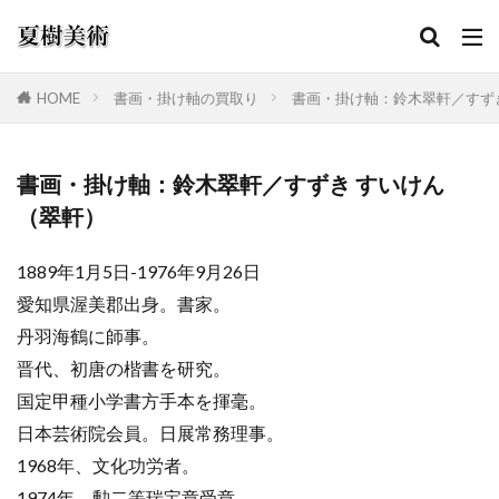
HOME
書画・掛け軸の買取り
書画・掛け軸：鈴木翠軒／すず
カテゴリー
書画・掛け軸：鈴木翠軒／すずき すいけん
（翠軒）
検索
1889年1月5日-1976年9月26日
愛知県渥美郡出身。書家。
丹羽海鶴に師事。
晋代、初唐の楷書を研究。
国定甲種小学書方手本を揮毫。
日本芸術院会員。日展常務理事。
1968年、文化功労者。
1974年、勲二等瑞宝章受章。