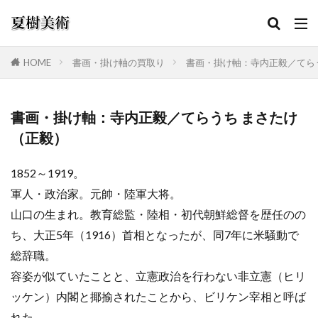
HOME
書画・掛け軸の買取り
書画・掛け軸：寺内正毅／てら
カテゴリー
書画・掛け軸：寺内正毅／てらうち まさたけ
（正毅）
検索
1852～1919。
軍人・政治家。元帥・陸軍大将。
山口の生まれ。教育総監・陸相・初代朝鮮総督を歴任のの
ち、大正5年（1916）首相となったが、同7年に米騒動で
総辞職。
容姿が似ていたことと、立憲政治を行わない非立憲（ヒリ
ッケン）内閣と揶揄されたことから、ビリケン宰相と呼ば
れた。