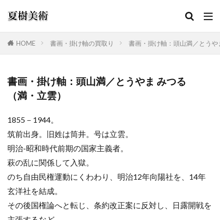
HOME
書画・掛け軸の買取り
書画・掛け軸：頭山満／とうや
カテゴリー
書画・掛け軸：頭山満／とうやま みつる
（満・立雲）
検索
1855－1944。
筑前出身。旧姓は筒井。号は立雲。
明治-昭和時代前期の国家主義者。
萩の乱に関係して入獄。
のち自由民権運動にくわわり、明治12年向陽社を、14年
玄洋社を結成。
その後国権論へと転じ、条約改正案に反対し、日露開戦を
主張するなど、