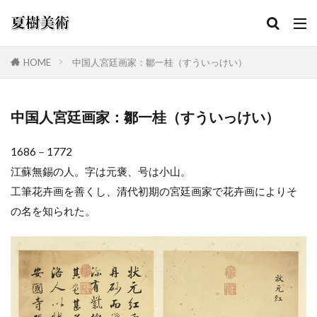
HOME
中国人宮廷画家：鄒一桂（すういっけい）
カテゴリー
中国人宮廷画家：鄒一桂（すういっけい）
1686－1772
検索
江蘇無錫の人。字は元褒、号は小山。
工筆花卉画を善くし、清代初期の宮廷画家で花卉画によりそ
の名を知られた。